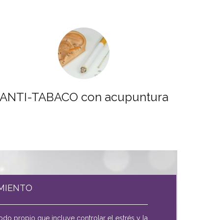
ANTI-TABACO con acupuntura
MIENTO
o propio que incluye controlar el estrés y la