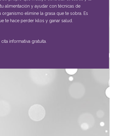
 tu alimentación y ayudar con técnicas de
u organismo elimine la grasa que te sobra. Es
 te hace perder kilos y ganar salud.
cita informativa gratuita.