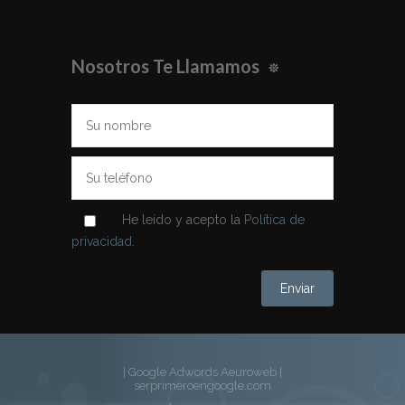
Nosotros Te Llamamos
He leído y acepto la
Política de
privacidad
.
| Google Adwords Aeuroweb
|
serprimeroengoogle.com