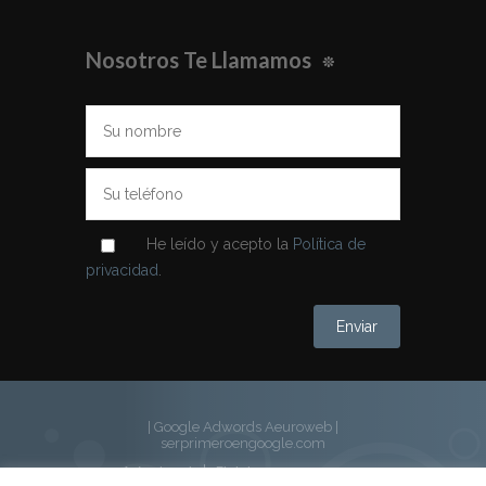
Nosotros Te Llamamos
He leído y acepto la
Política de
privacidad
.
| Google Adwords Aeuroweb
|
serprimeroengoogle.com
Aviso Legal
El dolor con acupuntura