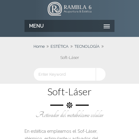
MENU
Home
ESTÉTICA
TECNOLOGÍA
Soft-Láser
Soft-Láser
Activador del metabolismo celular
En estética empleamos el Sof-Láser,
atérmico, estimulante y activador del