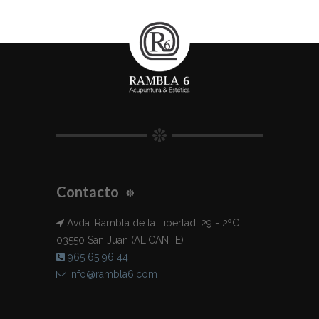
Contacto
Avda. Rambla de la Libertad, 29 - 2ºC
03550 San Juan (ALICANTE)
965 65 96 44
info@rambla6.com