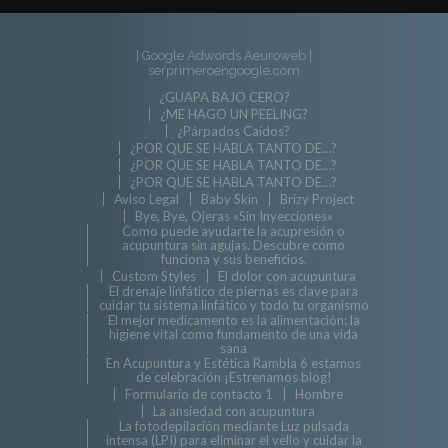
| Google Adwords Aeuroweb
|
serprimeroengoogle.com
¿GUAPA BAJO CERO?
¿ME HAGO UN PEELING?
¿Párpados Caídos?
¿POR QUE SE HABLA TANTO DE…?
¿POR QUE SE HABLA TANTO DE…?
¿POR QUE SE HABLA TANTO DE…?
Aviso Legal
Baby Skin
Brizy Project
Bye, Bye, Ojeras «Sin Inyecciones»
Como puede ayudarte la acupresión o
acupuntura sin agujas. Descubre como
funciona y sus beneficios.
Custom Styles
El dolor con acupuntura
El drenaje linfático de piernas es clave para
cuidar tu sistema linfático y todo tu organismo
El mejor medicamento es la alimentación: la
higiene vital como fundamento de una vida
sana
En Acupuntura y Estética Rambla 6 estamos
de celebración ¡Estrenamos blog!
Formulario de contacto 1
Hombre
La ansiedad con acupuntura
La fotodepilación mediante Luz pulsada
intensa (LPI) para eliminar el vello y cuidar la