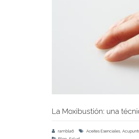
La Moxibustión: una técnic
,
rambla6
Aceites Esenciales
Acupunt
,
Blog
Salud