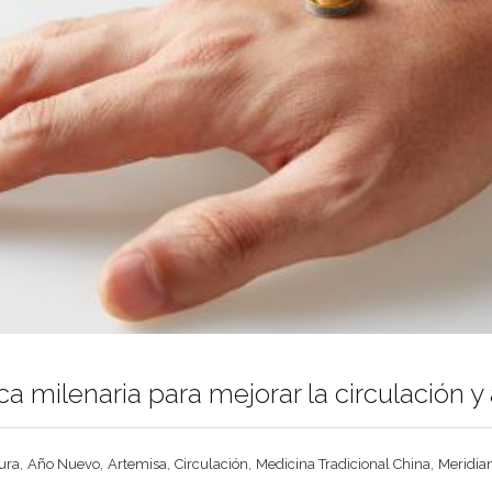
a milenaria para mejorar la circulación y a
,
,
,
,
,
ura
Año Nuevo
Artemisa
Circulación
Medicina Tradicional China
Meridia