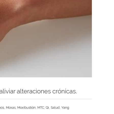
liviar alteraciones crónicas.
,
,
,
,
,
,
nos
Moxas
Moxibustión
MTC
Qi
Salud
Yang