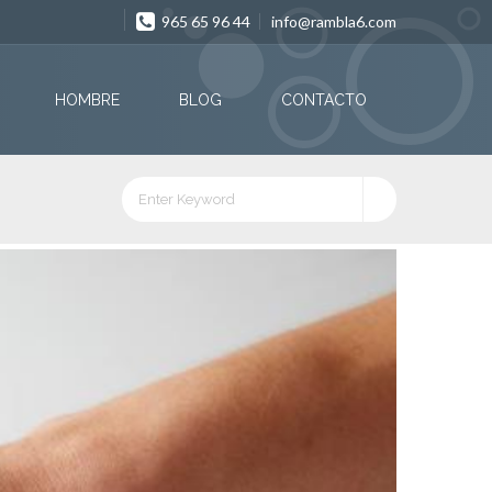
965 65 96 44
info@rambla6.com
HOMBRE
BLOG
CONTACTO