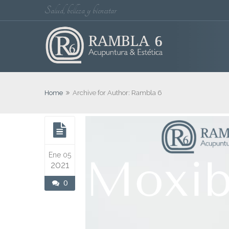
Salud, belleza y bienestar
Home
Archive for Author: Rambla 6
Ene 05
2021
0