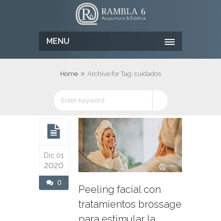
MENU
Home
Archive for Tag: cuidados
Dic 01
2020
0
Peeling facial con
tratamientos brossage
para estimular la