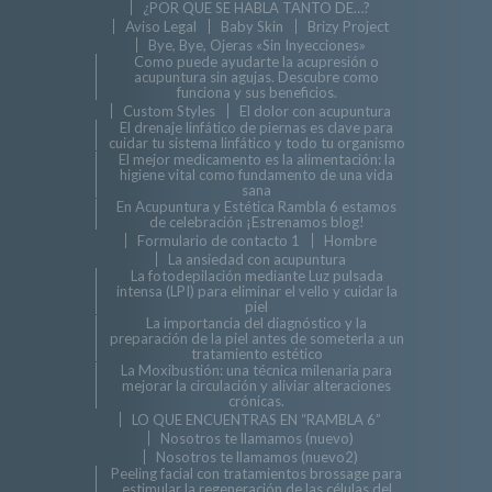
¿POR QUE SE HABLA TANTO DE…?
Aviso Legal
Baby Skin
Brizy Project
Bye, Bye, Ojeras «Sin Inyecciones»
Como puede ayudarte la acupresión o
acupuntura sin agujas. Descubre como
funciona y sus beneficios.
Custom Styles
El dolor con acupuntura
El drenaje linfático de piernas es clave para
cuidar tu sistema linfático y todo tu organismo
El mejor medicamento es la alimentación: la
higiene vital como fundamento de una vida
sana
En Acupuntura y Estética Rambla 6 estamos
de celebración ¡Estrenamos blog!
Formulario de contacto 1
Hombre
La ansiedad con acupuntura
La fotodepilación mediante Luz pulsada
intensa (LPI) para eliminar el vello y cuidar la
piel
La importancia del diagnóstico y la
preparación de la piel antes de someterla a un
tratamiento estético
La Moxibustión: una técnica milenaria para
mejorar la circulación y aliviar alteraciones
crónicas.
LO QUE ENCUENTRAS EN “RAMBLA 6”
Nosotros te llamamos (nuevo)
Nosotros te llamamos (nuevo2)
Peeling facial con tratamientos brossage para
estimular la regeneración de las células del