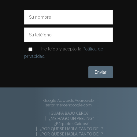
He leído y acepto la
Política de
privacidad
.
| Google Adwords Aeuroweb
|
serprimeroengoogle.com
¿GUAPA BAJO CERO?
¿ME HAGO UN PEELING?
¿Párpados Caídos?
¿POR QUE SE HABLA TANTO DE…?
¿POR QUE SE HABLA TANTO DE…?