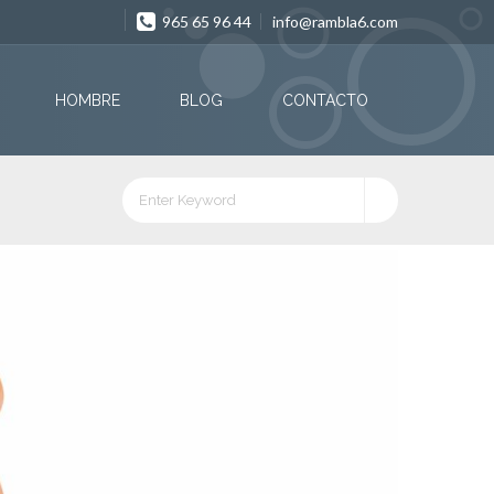
965 65 96 44
info@rambla6.com
HOMBRE
BLOG
CONTACTO