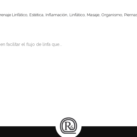
,
,
,
,
,
,
renaje Linfático
Estética
Inflamación
Linfático
Masaje
Organismo
Pierna
 facilitar el flujo de linfa que...