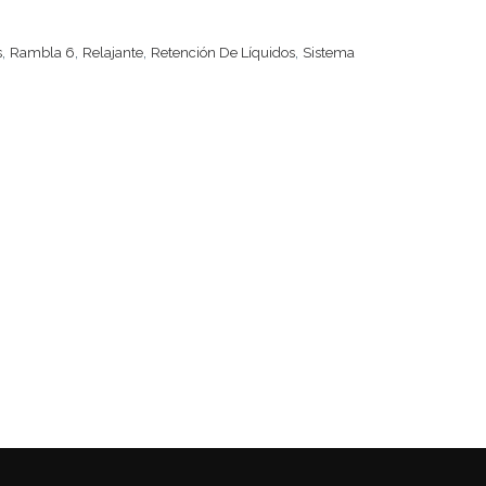
,
,
,
,
s
Rambla 6
Relajante
Retención De Líquidos
Sistema