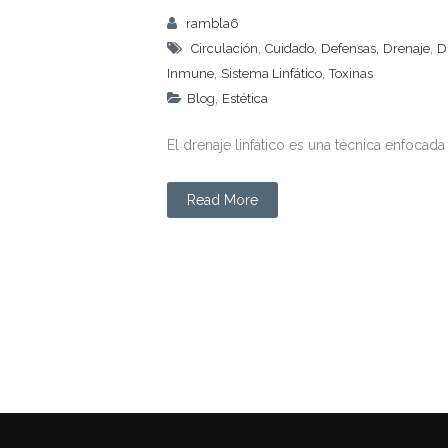
rambla6
,
,
,
,
Circulación
Cuidado
Defensas
Drenaje
D
,
,
Inmune
Sistema Linfático
Toxinas
,
Blog
Estética
El drenaje linfático es una técnica enfocada en
Read More