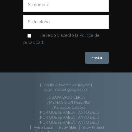
He leído y acepto la
Política de
privacidad
.
| Google Adwords Aeuroweb
|
serprimeroengoogle.com
¿GUAPA BAJO CERO?
¿ME HAGO UN PEELING?
¿Párpados Caídos?
¿POR QUE SE HABLA TANTO DE…?
¿POR QUE SE HABLA TANTO DE…?
¿POR QUE SE HABLA TANTO DE…?
Aviso Legal
Baby Skin
Brizy Project