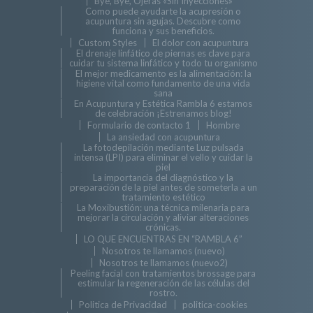
Bye, Bye, Ojeras «Sin Inyecciones»
Como puede ayudarte la acupresión o
acupuntura sin agujas. Descubre como
funciona y sus beneficios.
Custom Styles
El dolor con acupuntura
El drenaje linfático de piernas es clave para
cuidar tu sistema linfático y todo tu organismo
El mejor medicamento es la alimentación: la
higiene vital como fundamento de una vida
sana
En Acupuntura y Estética Rambla 6 estamos
de celebración ¡Estrenamos blog!
Formulario de contacto 1
Hombre
La ansiedad con acupuntura
La fotodepilación mediante Luz pulsada
intensa (LPI) para eliminar el vello y cuidar la
piel
La importancia del diagnóstico y la
preparación de la piel antes de someterla a un
tratamiento estético
La Moxibustión: una técnica milenaria para
mejorar la circulación y aliviar alteraciones
crónicas.
LO QUE ENCUENTRAS EN “RAMBLA 6”
Nosotros te llamamos (nuevo)
Nosotros te llamamos (nuevo2)
Peeling facial con tratamientos brossage para
estimular la regeneración de las células del
rostro.
Politica de Privacidad
politica-cookies