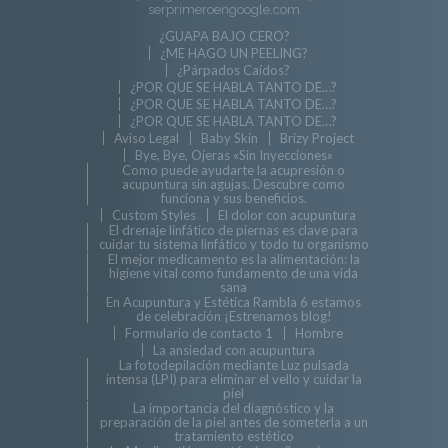
serprimeroengoogle.com
¿GUAPA BAJO CERO?
¿ME HAGO UN PEELING?
¿Párpados Caídos?
¿POR QUE SE HABLA TANTO DE…?
¿POR QUE SE HABLA TANTO DE…?
¿POR QUE SE HABLA TANTO DE…?
Aviso Legal
Baby Skin
Brizy Project
Bye, Bye, Ojeras «Sin Inyecciones»
Como puede ayudarte la acupresión o
acupuntura sin agujas. Descubre como
funciona y sus beneficios.
Custom Styles
El dolor con acupuntura
El drenaje linfático de piernas es clave para
cuidar tu sistema linfático y todo tu organismo
El mejor medicamento es la alimentación: la
higiene vital como fundamento de una vida
sana
En Acupuntura y Estética Rambla 6 estamos
de celebración ¡Estrenamos blog!
Formulario de contacto 1
Hombre
La ansiedad con acupuntura
La fotodepilación mediante Luz pulsada
intensa (LPI) para eliminar el vello y cuidar la
piel
La importancia del diagnóstico y la
preparación de la piel antes de someterla a un
tratamiento estético