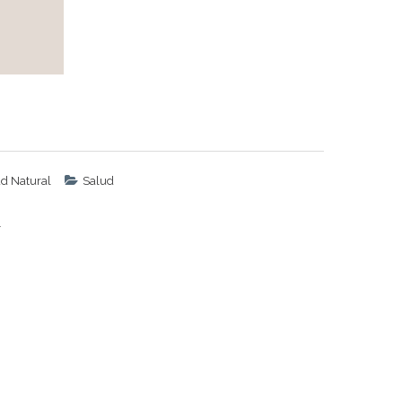
d Natural
Salud
.