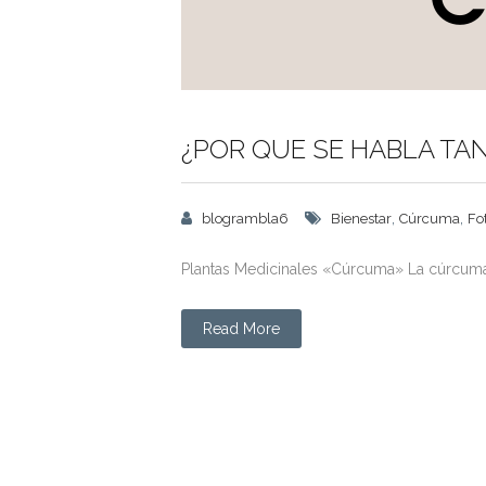
¿POR QUE SE HABLA TA
,
,
blogrambla6
Bienestar
Cúrcuma
Fo
Plantas Medicinales «Cúrcuma» La cúrcuma,
Read More