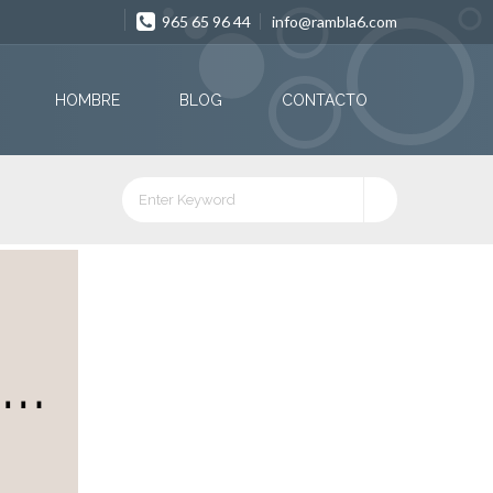
965 65 96 44
info@rambla6.com
HOMBRE
BLOG
CONTACTO