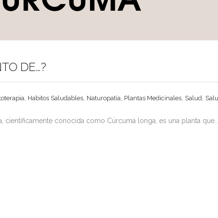
NTO DE…?
,
,
,
,
,
toterapia
Habitos Saludables
Naturopatía
Plantas Medicinales
Salud
Salu
 científicamente conocida como Cúrcuma longa, es una planta que..