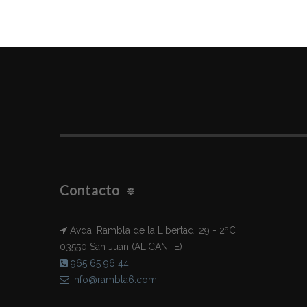
Contacto
Avda. Rambla de la Libertad, 29 - 2ºC
03550 San Juan (ALICANTE)
965 65 96 44
info@rambla6.com